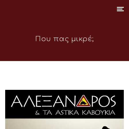
Που πας μικρέ;