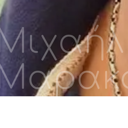
Μιχαήλ
Μαρακο