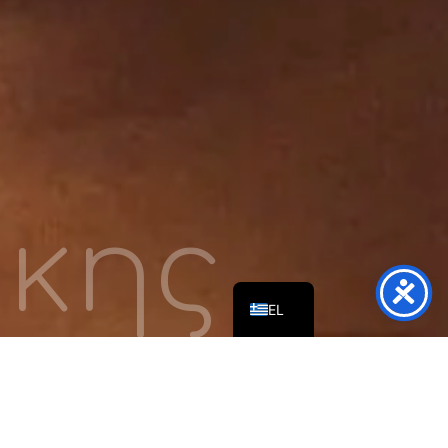
κης
EN
EL