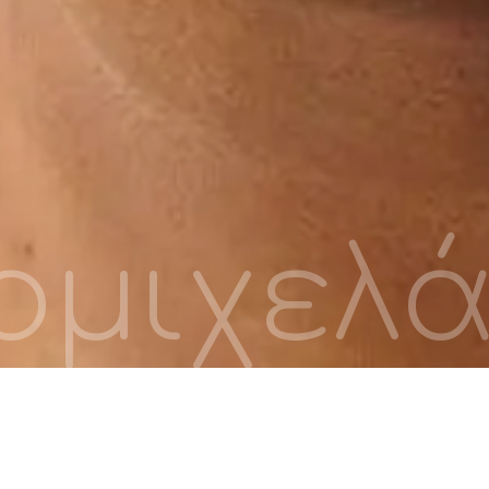
μιχελά